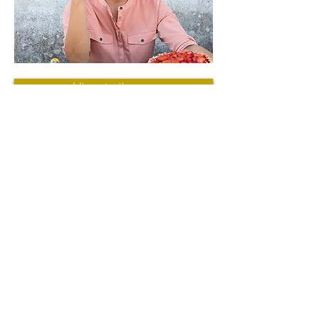
Hier sta ik voor
Alles dat ik doe heeft een ding
gemeenschappelijk: Werken aan een beter
voedselsysteem. Ik houd van ideeën met
lef en ondernemers die het anders doen.
Zelf heb ik een passie voor de rituelen en
gewoontes rond ons eten. 'Voedsel
verbindt' is mijn spreekwoordelijke
mantra.
Zullen we linken op Linkedin?